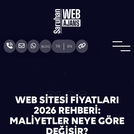
TR
EN
BLOG
BLOG
WEB SITESI FIYATLARI
2026 REHBERI:
MALIYETLER NEYE GÖRE
DEĞIŞIR?